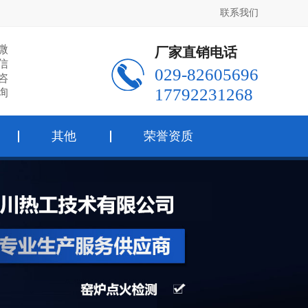
联系我们
微
厂家直销电话
信
029-82605696
咨
17792231268
询
其他
荣誉资质