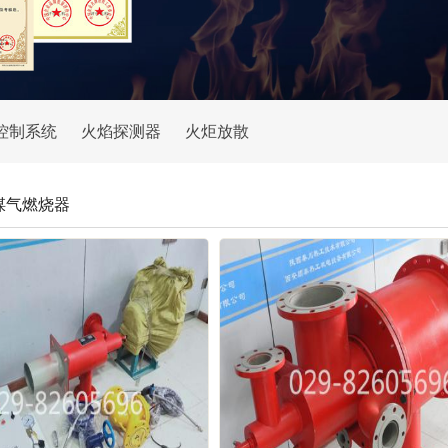
控制系统
火焰探测器
火炬放散
煤气燃烧器